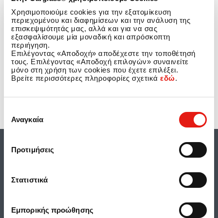
Χρησιμοποιούμε cookies για την εξατομίκευση
περιεχομένου και διαφημίσεων και την ανάλυση της
Στην ενότητα αυτή μπορείτε να βρείτε περισσότερες πληροφορίες
επισκεψιμότητάς μας, αλλά και για να σας
σχετικά με το ποιοι είμαστε, τι κάνουμε και πώς μπορούμε να σας
εξασφαλίσουμε μία μοναδική και απρόσκοπτη
βοηθήσουμε. Επίσης μπορείτε να ανακαλύψετε για ποιο λόγο είμαστε
περιήγηση.
τόσο υπερήφανοι για το προσωπικό μας, την εργασία μας και την
Επιλέγοντας «Αποδοχή» αποδέχεστε την τοποθέτησή
υπόσχεσή μας να παρέχουμε άριστη εξυπηρέτηση σε κάθε μας πελάτη –
τους. Επιλέγοντας «Αποδοχή επιλογών» συναινείτε
κάντε κλικ στα links αριστερά για να ξεκινήσετε.
μόνο στη χρήση των cookies που έχετε επιλέξει.
Βρείτε περισσότερες πληροφορίες σχετικά
εδώ
.
Εάν θέλετε να
κλείσετε ένα ραντεβού
, μπορείτε να το κάνετε
online
ή να
®
καλέσετε την Carglass
οποιαδήποτε στιγμή στο
2130110081
.
Επιλογή
Αναγκαία
συγκατάθεσης
Προτιμήσεις
Διατάξεις προστασίας δεδομένων
Στατιστικά
Πολιτική Ποιότητας
Πολιτική Χρήσης Cookies
Εμπορικής προώθησης