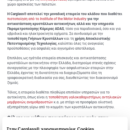
χώρο αρεσκείας των πελατών.
Η Carglass® αποτελεί την μοναδική εταιρεία του κλάδου που διαθέτει
πιστοποίηση από το Institute of the Motor Industry
για την
αντικατάσταση κρυστάλλων αυτοκινήτων, αλλά και την υπηρεσία
Παραμετροποίησης Κάμερας ADAS
, τόσο για παραδοσιακά, όσο και για
υβριδικά και ηλεκτροκίνητα οχήματα. Σε συνδυασμό με την
τοποθέτηση Γνήσιων Κρυστάλλων
και τη
χρήση Αποκλειστικής
Πατενταρισμένης Τεχνολογίας
, καλύπτει όλες τις αναγκαίες
προϋποθέσεις για ασφαλές και εγγυημένο αποτέλεσμα.
Επιπλέον, ως ηγέτιδα εταιρεία επισκευής και αντικατάστασης
κρυστάλλων αυτοκινήτου στην Ελλάδα, διατηρούμε στενές σχέσεις
συνεργασίας με την πλειοψηφία των ασφαλιστικών εταιριών στην
Ελλάδα, έχοντας τη δυνατότητα να διαχειριζόμαστε όλη τη
γραφειοκρατική διαδικασία για σας, διευθετώντας τον διακανονισμό
ζημιάς.
Τέλος, η εταιρεία διαθέτει πληθώρα επιπλέον υπηρεσιών για το
αυτοκίνητο, όπως είναι η
τοποθέτηση υαλοκαθαριστήρων
,
αντηλιακών
μεμβρανών
,
ανεμοθραυστών
κ.α. με στόχο να προσφέρει ολιστική
εξυπηρέτηση γύρω από το κομμάτι των κρυστάλλων αυτοκινήτου.
Θέλετε να μάθετε περισσότερα για εμάς στην
®
Carglass
;
Στην Carglass® χρησιμοποιούμε Cookies