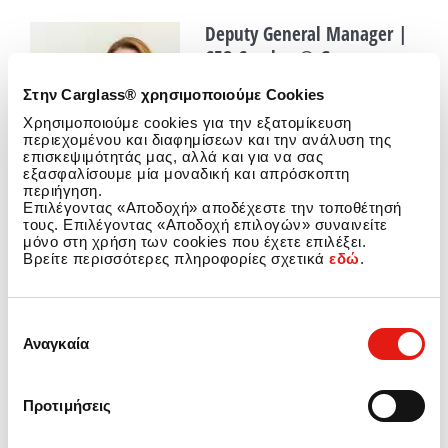
Deputy General Manager |
CEO Carglass® Greece
Στην Carglass® χρησιμοποιούμε Cookies
Η Μάρθα Στεφανοπούλου γεννήθηκε
Χρησιμοποιούμε cookies για την εξατομίκευση
στην Αθήνα και σπούδασε General
περιεχομένου και διαφημίσεων και την ανάλυση της
Business στο Derree College ενώ
επισκεψιμότητάς μας, αλλά και για να σας
απέκτησε διπλό τίτλο σπουδών BSc in
εξασφαλίσουμε μία μοναδική και απρόσκοπτη
Public Relations and Social Psychology
περιήγηση.
στο Exeter University της Μεγάλης
Επιλέγοντας «Αποδοχή» αποδέχεστε την τοποθέτησή
Βρετανίας. Έχει 20 ετή εμπειρία στο
τους. Επιλέγοντας «Αποδοχή επιλογών» συναινείτε
χώρο της Επικοινωνίας και έχει διατελέσει διευθυντικό στέλεχος σε
μόνο στη χρήση των cookies που έχετε επιλέξει.
εταιρίες Συμβούλων Επικοινωνίας αλλά και σε μεγάλες πολυεθνικές
Βρείτε περισσότερες πληροφορίες σχετικά
εδώ
.
και ελληνικές επιχειρήσεις. Έχει εξειδίκευση στο Marketing
Communication, και Corporate Communication, καθώς επίσης και στη
διαχείριση εταιρικών κρίσεων. Στην πορεία της σταδιοδρομίας της έχει
Επιλογή
αναλάβει λανσαρίσματα προϊόντων και υπηρεσιών, εταιρικές
καμπάνιες, χορηγίες, προγράμματα Εταιρικής Κοινωνικής Ευθύνης και
Αναγκαία
συγκατάθεσης
Ευρωπαϊκά Προγράμματα στο χώρο των τροφίμων, ενώ στο χώρο του
αυτοκινήτου εργάζεται τα τελευταία 13 χρόνια.
Προτιμήσεις