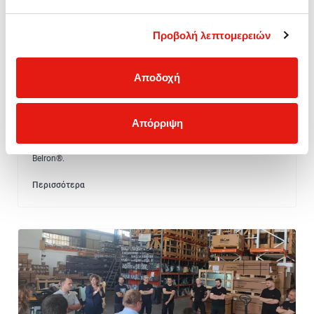
στα Belron®
Exceptional People
Προβολή λεπτομερειών
Awards 2026
Αποδοχή
Απόρριψη
Μία ακόμη σημαντική διεθνή διάκριση απέσπασε η Carglass®
Ελλάδος στον παγκόσμιο θεσμό Belron® Exceptional People
Awards 2026 (BEPA), που διοργανώνει η μητρική εταιρεία
Belron®.
Περισσότερα