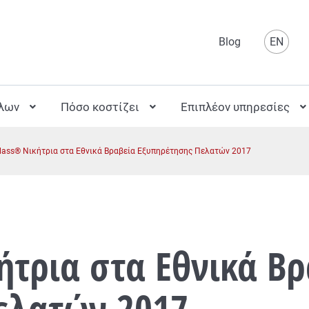
Επιλέξτε
Blog
EN
λλων
Πόσο κοστίζει
Επιπλέον υπηρεσίες
lass® Νικήτρια στα Εθνικά Βραβεία Εξυπηρέτησης Πελατών 2017
ήτρια στα Εθνικά Β
ελατών 2017