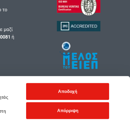
ο το
ε μαζί
0081
ή
Αποδοχή
ητάς
Απόρριψη
στη