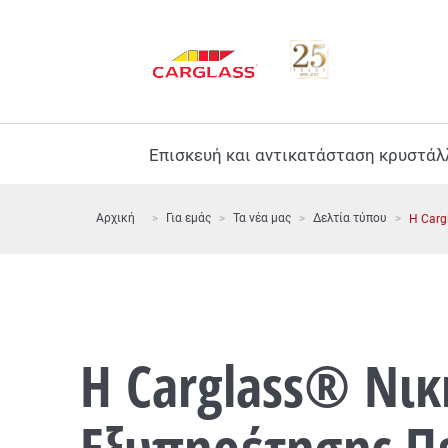
Επισκευή και αντικατάσταση κρυστά
Αρχική
Για εμάς
Τα νέα μας
Δελτία τύπου
Η Carg
Η Carglass® Νικ
Εξυπηρέτησης Π