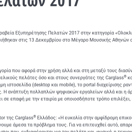
ραβεία Εξυπηρέτησης Πελατών 2017 στην κατηγορία «Ολοκ
ποιήθηκαν στις 13 Δεκεμβρίου στο Μέγαρο Μουσικής Αθηνών 
γορία που αφορά στην χρήση αλλά και στη μεταξύ τους διασ
®
ελικούς πελάτες όσο και στους συνεργάτες της Carglass
κα
η ιστοσελίδα (desktop και mobile), το portal διαχείρισης ρ
ς. Η ανάπτυξη πολλαπλών ψηφιακών εργαλείων αλλά και η άρ
ει σε επαφή με την εταιρία με οποιοσδήποτε τρόπο επιλέξει,
®
or της Carglass
Ελλάδος: «Η ευκολία στην αμφίδρομη επικο
νουμε άμεσα τα πρόβλημα τους. Για να επιτευχθεί αυτό, απα
οι που ενδιαφέρονται για τον πελάτη και, φυσικά, η τεχνογν