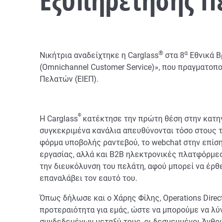
®
α
Νικήτρια αναδείχτηκε η Carglass
στα 8
Εθνικά Β
(Omnichannel Customer Service)», που πραγματο
Πελατών (ΕΙΕΠ).
®
Η Carglass
κατέκτησε την πρώτη θέση στην κατη
συγκεκριμένα κανάλια απευθύνονται τόσο στους τ
φόρμα υποβολής ραντεβού, το webchat στην επίσημ
εργασίας, αλλά και Β2Β ηλεκτρονικές πλατφόρμε
την διευκόλυνση του πελάτη, αφού μπορεί να έρθ
επαναλάβει τον εαυτό του.
Όπως δήλωσε και ο Χάρης Φίλης, Operations Direct
προτεραιότητα για εμάς, ώστε να μπορούμε να λύ
συνδεδεμένων μεταξύ τους, οι δεσμευμένοι Άνθρωπ