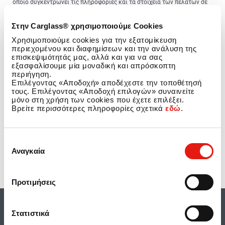
οποίο συγκεντρώνει τις πληροφορίες και τα στοιχεία των πελατών σε
μια ενιαία κεντρικοποιημένη πληροφοριακή βάση. Το πολυβραβευμένο
Omni-channel σύστημα της Carglass® συνεισφέρει στην αμφίδρομη
Στην Carglass® χρησιμοποιούμε Cookies
επικοινωνία, στην αμεσότητα και στην ταχύτητα απόκρισης σε κάθε
αίτημα, για μια ενιαία και αδιάλειπτη εμπειρία εξυπηρέτησης. Σε κάθε
Χρησιμοποιούμε cookies για την εξατομίκευση
στάδιο της διαδικασίας, οι πελάτες λαμβάνουν προσωποποιημένη
περιεχομένου και διαφημίσεων και την ανάλυση της
πληροφόρηση σε κάθε επικοινωνία τους με την εταιρεία, χωρίς να
επισκεψιμότητάς μας, αλλά και για να σας
χρειάζεται να επαναλαμβάνουν το περιστατικό ή τα στοιχεία τους.
εξασφαλίσουμε μία μοναδική και απρόσκοπτη
περιήγηση.
Για την Carglass® αποτελεί προτεραιότητα η προσφορά ολιστικής και
Επιλέγοντας «Αποδοχή» αποδέχεστε την τοποθέτησή
εξατομικευμένης εμπειρίας εξυπηρέτησης σε κάθε περιστατικό, με
τους. Επιλέγοντας «Αποδοχή επιλογών» συναινείτε
υπευθυνότητα και ασφάλεια.
μόνο στη χρήση των cookies που έχετε επιλέξει.
Βρείτε περισσότερες πληροφορίες σχετικά
εδώ
.
Προηγούμενο άρθρο: Βραβείο για την Carglass® στα «TPGR CRM
Επόμενο άρθρο: 
Προηγούμενο
Επόμενο
Επιλογή
Αναγκαία
συγκατάθεσης
Προτιμήσεις
Στατιστικά