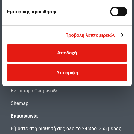
Διατάξεις προστασίας δεδομένων
Εμπορικής προώθησης
Πολιτική Ποιότητας
Πολιτική Χρήσης Cookies
Προβολή λεπτομερειών
Ασφάλεια Προσωπικών Δεδομένων
Αποδοχή
Αξιολογήσεις και κριτικές χρηστών
Προσβασιμότητα
Απόρριψη
Όροι Χρήσης της Carglass®
Εντύπωμα Carglass®
Sitemap
Επικοινωνία
Είμαστε στη διάθεσή σας όλο το 24ωρο, 365 μέρες