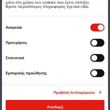
μόνο στη χρήση των cookies που έχετε επιλέξει.
Βρείτε περισσότερες πληροφορίες σχετικά
εδώ
.
Διατάξεις προστασίας δεδομένων
Επιλογή
Αναγκαία
συγκατάθεσης
Πολιτική Ποιότητας
Πολιτική Χρήσης Cookies
Προτιμήσεις
Ασφάλεια Προσωπικών Δεδομένων
Στατιστικά
Αξιολογήσεις και κριτικές χρηστών
Προσβασιμότητα
Εμπορικής προώθησης
Όροι Χρήσης της Carglass®
Εντύπωμα Carglass®
Προβολή λεπτομερειών
Sitemap
Αποδοχή