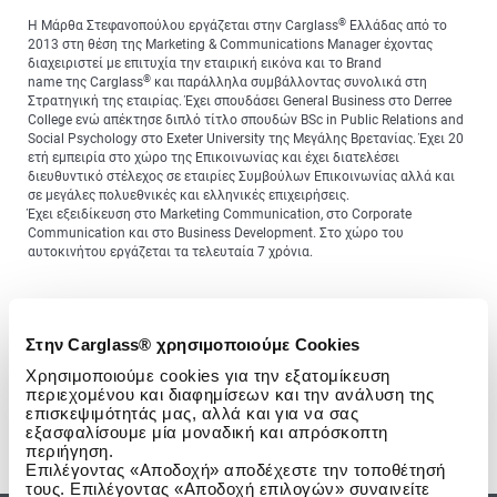
®
Η Μάρθα Στεφανοπούλου εργάζεται στην Carglass
Ελλάδας από το
2013 στη θέση της Marketing & Communications Manager έχοντας
διαχειριστεί με επιτυχία την εταιρική εικόνα και το Brand
®
name της Carglass
και παράλληλα συμβάλλοντας συνολικά στη
Στρατηγική της εταιρίας. Έχει σπουδάσει General Business στο Derree
College ενώ απέκτησε διπλό τίτλο σπουδών BSc in Public Relations and
Social Psychology στο Exeter University της Μεγάλης Βρετανίας. Έχει 20
ετή εμπειρία στο χώρο της Επικοινωνίας και έχει διατελέσει
διευθυντικό στέλεχος σε εταιρίες Συμβούλων Επικοινωνίας αλλά και
σε μεγάλες πολυεθνικές και ελληνικές επιχειρήσεις.
Έχει εξειδίκευση στο Marketing Communication, στο Corporate
Communication και στο Business Development. Στο χώρο του
αυτοκινήτου εργάζεται τα τελευταία 7 χρόνια.
Στην Carglass® χρησιμοποιούμε Cookies
Προηγούμενο άρθρο: Η Carglass® Νικήτρια στα Εθνικά Βραβε
Επόμενο άρθρο: 
Προηγούμενο
Επόμενο
Χρησιμοποιούμε cookies για την εξατομίκευση
περιεχομένου και διαφημίσεων και την ανάλυση της
επισκεψιμότητάς μας, αλλά και για να σας
εξασφαλίσουμε μία μοναδική και απρόσκοπτη
περιήγηση.
Επιλέγοντας «Αποδοχή» αποδέχεστε την τοποθέτησή
τους. Επιλέγοντας «Αποδοχή επιλογών» συναινείτε