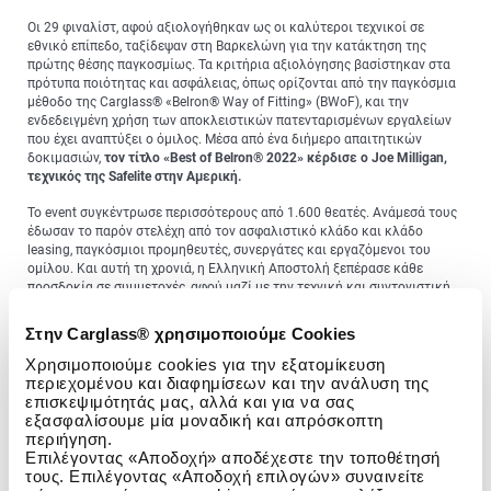
Οι 29 φιναλίστ, αφού αξιολογήθηκαν ως οι καλύτεροι τεχνικοί σε
εθνικό επίπεδο, ταξίδεψαν στη Βαρκελώνη για την κατάκτηση της
πρώτης θέσης παγκοσμίως. Τα κριτήρια αξιολόγησης βασίστηκαν στα
πρότυπα ποιότητας και ασφάλειας, όπως ορίζονται από την παγκόσμια
μέθοδο της Carglass® «Belron® Way of Fitting» (BWoF), και την
ενδεδειγμένη χρήση των αποκλειστικών πατενταρισμένων εργαλείων
που έχει αναπτύξει ο όμιλος. Μέσα από ένα διήμερο απαιτητικών
δοκιμασιών,
τον τίτλο «
Best
of
Belron
® 2022» κέρδισε ο
Joe
Milligan
,
τεχνικός της
Safelite
στην Αμερική.
Το event συγκέντρωσε περισσότερους από 1.600 θεατές. Ανάμεσά τους
έδωσαν το παρόν στελέχη από τον ασφαλιστικό κλάδο και κλάδο
leasing, παγκόσμιοι προμηθευτές, συνεργάτες και εργαζόμενοι του
ομίλου. Και αυτή τη χρονιά, η Ελληνική Αποστολή ξεπέρασε κάθε
προσδοκία σε συμμετοχές, αφού μαζί με την τεχνική και συντονιστική
ομάδα της Carglass®, ταξίδεψαν στην Βαρκελώνη σημαντικά στελέχη
από ασφαλιστικές εταιρείες και εταιρείες leasing.
Στην Carglass® χρησιμοποιούμε Cookies
Παράλληλα με το event, στον χώρο του Fira de Barcelona
Χρησιμοποιούμε cookies για την εξατομίκευση
πραγματοποιήθηκε έκθεση με τις νέες τάσεις στον κλάδο του
περιεχομένου και διαφημίσεων και την ανάλυση της
κρυστάλλου και το παγκόσμιο συνέδριο Belron ® Global Client
επισκεψιμότητάς μας, αλλά και για να σας
Conference. Καταξιωμένοι ομιλητές παρουσίασαν τις εξελίξεις στην
εξασφαλίσουμε μία μοναδική και απρόσκοπτη
τεχνολογία των οχημάτων, την ασφάλεια, τα συστήματα ADAS και
περιήγηση.
πολλά άλλα.
Επιλέγοντας «Αποδοχή» αποδέχεστε την τοποθέτησή
τους. Επιλέγοντας «Αποδοχή επιλογών» συναινείτε