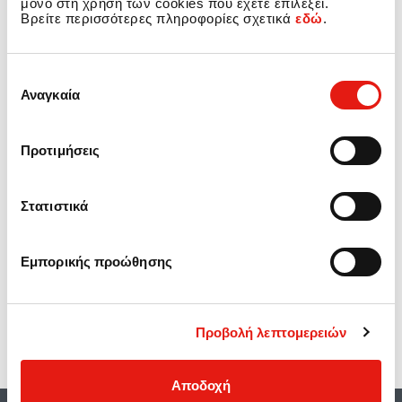
μόνο στη χρήση των cookies που έχετε επιλέξει.
Βρείτε περισσότερες πληροφορίες σχετικά
εδώ
.
Επιλογή
Αναγκαία
συγκατάθεσης
Προτιμήσεις
Στατιστικά
Εμπορικής προώθησης
Προηγούμενο άρθρο: Η Carglass® Ελλάδος «Approved Assessmen
Επόμενο άρθρο: 
Προηγούμενο
Επόμενο
Προβολή λεπτομερειών
Αποδοχή