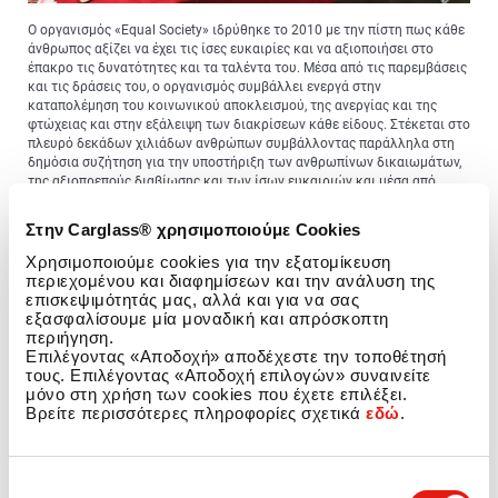
Ο οργανισμός «Equal Society» ιδρύθηκε το 2010 με την πίστη πως κάθε
άνθρωπος αξίζει να έχει τις ίσες ευκαιρίες και να αξιοποιήσει στο
έπακρο τις δυνατότητες και τα ταλέντα του. Μέσα από τις παρεμβάσεις
και τις δράσεις του, ο οργανισμός συμβάλλει ενεργά στην
καταπολέμηση του κοινωνικού αποκλεισμού, της ανεργίας και της
φτώχειας και στην εξάλειψη των διακρίσεων κάθε είδους. Στέκεται στο
πλευρό δεκάδων χιλιάδων ανθρώπων συμβάλλοντας παράλληλα στη
δημόσια συζήτηση για την υποστήριξη των ανθρωπίνων δικαιωμάτων,
της αξιοπρεπούς διαβίωσης και των ίσων ευκαιριών και μέσα από
δράσεις προσφέρει ίσες ευκαιρίες στους τομείς της εκπαίδευσης, της
απασχόλησης, της κοινωνικής πρόνοιας, της υγείας, της έρευνας και
Στην Carglass® χρησιμοποιούμε Cookies
του πολιτισμού. Μπορείτε να μάθετε περισσότερα για τη δράση του
οργανισμού στο
www.equalsociety.gr
.
Χρησιμοποιούμε cookies για την εξατομίκευση
περιεχομένου και διαφημίσεων και την ανάλυση της
Με στόχο την οικονομική ενίσχυση του οργανισμού, στο
επισκεψιμότητάς μας, αλλά και για να σας
Χριστουγεννιάτικο Bazaar διατέθηκαν προς πώληση χειροποίητα
εξασφαλίσουμε μία μοναδική και απρόσκοπτη
προϊόντα όπως κεριά, σαπούνια, γούρια, στολίδια, βραχιολάκια κ.α.. Όλα
περιήγηση.
τα προϊόντα ήταν δημιουργίες των μελών της θεατρικής ομάδας
Επιλέγοντας «Αποδοχή» αποδέχεστε την τοποθέτησή
αστέγων «Walkabout», καθώς επίσης ωφελούμενων, εθελοντών και
τους. Επιλέγοντας «Αποδοχή επιλογών» συναινείτε
εργαζόμενων του οργανισμού, που δημιούργησαν τα προϊόντα υπό την
μόνο στη χρήση των cookies που έχετε επιλέξει.
καθοδήγηση ενός έμπειρου επαγγελματία.
Βρείτε περισσότερες πληροφορίες σχετικά
εδώ
.
Για την Carglass® η συστηματική και έμπρακτη υποστήριξη
οργανισμών που κάνουν τη Διαφορά στην κοινωνία πηγάζει από το
ισχυρό αίσθημα ανταποδοτικότητας και αποτελεί βασικό κομμάτι της
Επιλογή