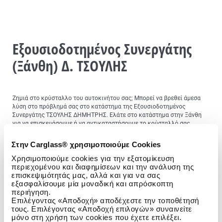
Εξουσιοδοτημένος Συνεργάτης
(Ξάνθη) Δ. ΤΣΟΥΛΗΣ
Ζημιά στο κρύσταλλο του αυτοκινήτου σας; Μπορεί να βρεθεί άμεσα
λύση στο πρόβλημά σας στο κατάστημα της Εξουσιοδοτημένος
Συνεργάτης ΤΣΟΥΛΗΣ ΔΗΜΗΤΡΗΣ. Ελάτε στο κατάστημα στην Ξάνθη
για να επισκευάσουμε ή να αντικαταστήσουμε το κρύσταλλό σας.
Ζημιά στο παρμπρίζ; Η Carglass® Εξουσιοδοτημένος
Στην Carglass® χρησιμοποιούμε Cookies
Συνεργάτης ΤΣΟΥΛΗΣ ΔΗΜΗΤΡΗΣ επισκευάζει και
Χρησιμοποιούμε cookies για την εξατομίκευση
αντικαθιστά παρμπρίζ
περιεχομένου και διαφημίσεων και την ανάλυση της
επισκεψιμότητάς μας, αλλά και για να σας
εξασφαλίσουμε μία μοναδική και απρόσκοπτη
περιήγηση.
Οποιαδήποτε ζημιά κρυστάλλου ανεξάρτητα από το είδος του
Επιλέγοντας «Αποδοχή» αποδέχεστε την τοποθέτησή
κρυστάλλου, το μοντέλο ή τη μάρκα του αυτοκινήτου, μπορεί να
τους. Επιλέγοντας «Αποδοχή επιλογών» συναινείτε
επισκευαστεί ή να αντικατασταθεί. Χρειάζεται το παρμπρίζ σας
μόνο στη χρήση των cookies που έχετε επιλέξει.
επισκευή ή αντικατάσταση; Κλείστε ένα ραντεβού στην