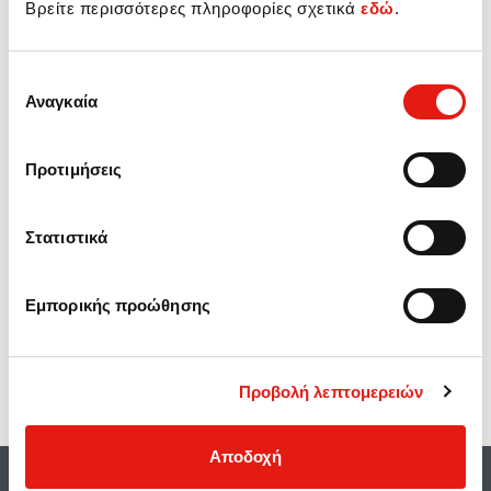
Βρείτε περισσότερες πληροφορίες σχετικά
εδώ
.
Εξουσιοδοτημένος Συνεργάτης ΤΣΟΥΛΗΣ ΔΗΜΗΤΡΗΣ!
Επιλογή
Χάρτης
Αναγκαία
συγκατάθεσης
Προτιμήσεις
Στατιστικά
Εμπορικής προώθησης
Προβολή λεπτομερειών
Αποδοχή