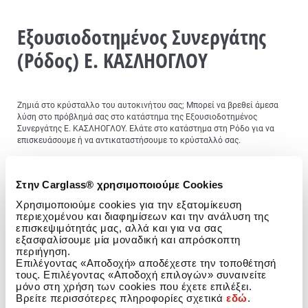
Εξουσιοδοτημένος Συνεργάτης
(Ρόδος) Ε. ΚΑΣΛΗΟΓΛΟΥ
Ζημιά στο κρύσταλλο του αυτοκινήτου σας; Μπορεί να βρεθεί άμεσα
λύση στο πρόβλημά σας στο κατάστημα της Εξουσιοδοτημένος
Συνεργάτης Ε. ΚΑΣΛΗΟΓΛΟΥ. Ελάτε στο κατάστημα στη Ρόδο για να
επισκευάσουμε ή να αντικαταστήσουμε το κρύσταλλό σας.
Ζημιά στο παρμπρίζ; Η Carglass® Εξουσιοδοτημένος
Συνεργάτης Ε. ΚΑΣΛΗΟΓΛΟΥ επισκευάζει και
Στην Carglass® χρησιμοποιούμε Cookies
αντικαθιστά παρμπρίζ
Χρησιμοποιούμε cookies για την εξατομίκευση
περιεχομένου και διαφημίσεων και την ανάλυση της
επισκεψιμότητάς μας, αλλά και για να σας
εξασφαλίσουμε μία μοναδική και απρόσκοπτη
Οποιαδήποτε ζημιά κρυστάλλου ανεξάρτητα από το είδος του
περιήγηση.
κρυστάλλου, το μοντέλο ή τη μάρκα του αυτοκινήτου, μπορεί να
Επιλέγοντας «Αποδοχή» αποδέχεστε την τοποθέτησή
επισκευαστεί ή να αντικατασταθεί. Χρειάζεται το παρμπρίζ σας
τους. Επιλέγοντας «Αποδοχή επιλογών» συναινείτε
επισκευή ή αντικατάσταση; Κλείστε ένα ραντεβού στην
μόνο στη χρήση των cookies που έχετε επιλέξει.
Εξουσιοδοτημένος Συνεργάτης Ε. ΚΑΣΛΗΟΓΛΟΥ!
Βρείτε περισσότερες πληροφορίες σχετικά
εδώ
.