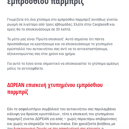
εμπρόσθιου παρμπρίζ
Γνωρίζετε ότι ένα χτύπημα στο εμπρόσθιο παρμπρίζ συνήθως γίνεται
ρωγμή σε λιγότερο από τρεις εβδομάδες; Ελάτε στην Carglass® και
εμείς θα το επισκευάσουμε σε 30 λεπτά.
Το μότο μας είναι ‘Πρώτα επισκευή’. Αυτό σημαίνει ότι πάντα
προσπαθούμε να κρατήσουμε και να επισκευάσουμε το χτυπημένο
κρύσταλλό του αυτοκινήτου σας αντί να το αντικαταστήσουμε,
εξοικονομώντας σας έτσι χρόνο και χρήμα.
Για αυτό το λόγο είναι σημαντικό να επισκευαστεί το χτύπημα αμέσως
μόλις το αντιληφθείτε.
ΔΩΡΕΑΝ επισκευή χτυπημένου εμπρόσθιου
παρμπρίζ
Εάν το ασφαλιστήριο συμβόλαιό του αυτοκινήτου σας περιλαμβάνει
κάλυψη για θραύση κρυστάλλων , τότε η επισκευή του χτυπημένου
παρμπρίζ γίνεται ΔΩΡΕΑΝ για εσάς – χωρίς περαιτέρω επιβαρύνσεις
και χωρίς να επηρεάζει το bonus malus. Εάν χρειάζεστε βοήθεια, με
τον
διακανονισμό ζημιάς με την ασφαλιστική σας εταιρεία
, η