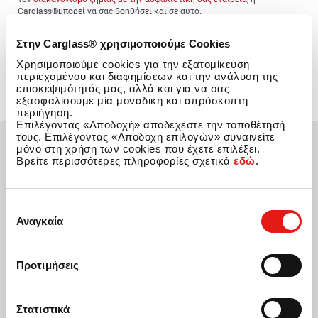
Carglass®μπορεί να σας βοηθήσει και σε αυτό.
Διαβάστε περισσότερα για το πως η Carglass® μπορεί να επισκευάσει
Στην Carglass® χρησιμοποιούμε Cookies
γρήγορα ένα χτυπημένο παρμπρίζ, επαναφέροντάς το στην αρχική του
κατάσταση και αντοχή,
εδώ
.
Χρησιμοποιούμε cookies για την εξατομίκευση
περιεχομένου και διαφημίσεων και την ανάλυση της
επισκεψιμότητάς μας, αλλά και για να σας
εξασφαλίσουμε μία μοναδική και απρόσκοπτη
περιήγηση.
Επιλέγοντας «Αποδοχή» αποδέχεστε την τοποθέτησή
τους. Επιλέγοντας «Αποδοχή επιλογών» συναινείτε
μόνο στη χρήση των cookies που έχετε επιλέξει.
Βρείτε περισσότερες πληροφορίες σχετικά
εδώ
.
Επιλογή
Αναγκαία
συγκατάθεσης
Προτιμήσεις
Στατιστικά