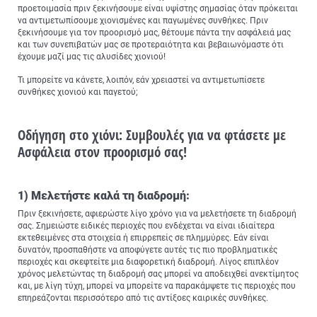
προετοιμασία πριν ξεκινήσουμε είναι υψίστης σημασίας όταν πρόκειται
να αντιμετωπίσουμε χιονισμένες και παγωμένες συνθήκες. Πριν
ξεκινήσουμε για τον προορισμό μας, θέτουμε πάντα την ασφάλειά μας
και των συνεπιβατών μας σε προτεραιότητα και βεβαιωνόμαστε ότι
έχουμε μαζί μας τις αλυσίδες χιονιού!
Τι μπορείτε να κάνετε, λοιπόν, εάν χρειαστεί να αντιμετωπίσετε
συνθήκες χιονιού και παγετού;
Οδήγηση στο χιόνι: Συμβουλές για να φτάσετε με
Ασφάλεια στον προορισμό σας!
1) Μελετήστε καλά τη διαδρομή:
Πριν ξεκινήσετε, αφιερώστε λίγο χρόνο για να μελετήσετε τη διαδρομή
σας. Σημειώστε ειδικές περιοχές που ενδέχεται να είναι ιδιαίτερα
εκτεθειμένες στα στοιχεία ή επιρρεπείς σε πλημμύρες. Εάν είναι
δυνατόν, προσπαθήστε να αποφύγετε αυτές τις πιο προβληματικές
περιοχές και σκεφτείτε μια διαφορετική διαδρομή. Λίγος επιπλέον
χρόνος μελετώντας τη διαδρομή σας μπορεί να αποδειχθεί ανεκτίμητος
και, με λίγη τύχη, μπορεί να μπορείτε να παρακάμψετε τις περιοχές που
επηρεάζονται περισσότερο από τις αντίξοες καιρικές συνθήκες.