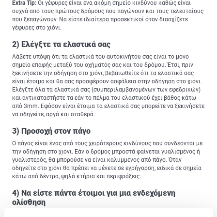
Extra
Tip:
Οι γέφυρες είναι ένα ακόμη σημείο κινδύνου καθώς είναι
συχνά από τους πρώτους δρόμους που παγώνουν και τους τελευταίους
που ξεπαγώνουν. Να είστε ιδιαίτερα προσεκτικοί όταν διασχίζετε
γέφυρες στο χιόνι.
2) Ελέγξτε τα ελαστικά σας
Λάβετε υπόψη ότι τα ελαστικά του αυτοκινήτου σας είναι το μόνο
σημείο επαφής μεταξύ του οχήματός σας και του δρόμου. Έτσι, πριν
ξεκινήσετε την οδήγηση στο χιόνι, βεβαιωθείτε ότι τα ελαστικά σας
είναι έτοιμα και θα σας προσφέρουν ασφάλεια στην οδήγηση στο χιόνι.
Ελέγξτε όλα τα ελαστικά σας (συμπεριλαμβανομένων των εφεδρικών)
και αντικαταστήστε τα εάν το πέλμα του ελαστικού έχει βάθος κάτω
από 3mm. Εφόσον είναι έτοιμα τα ελαστικά σας μπορείτε να ξεκινήσετε
να οδηγείτε, αργά και σταθερά.
3) Προσοχή στον πάγο
Ο πάγος είναι ένας από τους χειρότερους κινδύνους που συνδέονται με
την οδήγηση στο χιόνι. Εάν ο δρόμος μπροστά φαίνεται γυαλισμένος ή
γυαλιστερός, θα μπορούσε να είναι καλυμμένος από πάγο. Όταν
οδηγείτε στο χιόνι θα πρέπει να μένετε σε εγρήγορση, ειδικά σε σημεία
κάτω από δέντρα, ψηλά κτήρια και περιφράξεις.
4) Να είστε πάντα έτοιμοι για μια ενδεχόμενη
ολίσθηση
Όταν πλησιάζετε σε στροφές, να πιέζετε το φρένο σας πριν αρχίσετε να