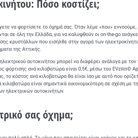
ινήτου: Πόσο κοστίζει;
ετε να φορτίσετε το όχημά σας. Όταν λέμε «που» εννοούμε, 
νται σε όλη την Ελλάδα, για να καλυφθούν οι on-the-go ανάγ
αύσης κρυστάλλων που εισήλθε στην αγορά των ηλεκτροκίνητ
ματα της Αττικής.
 ηλεκτρικού αυτοκινήτου μπορεί να διαφέρει ανάλογα με το
ς φόρτισης ανά κιλοβατώρα είναι 0,5€, μέσω του EVziiin© Ap
ας, το κόστος ανά κιλοβατώρα θα είναι ίσο με αυτό που ορίζ
ά κιλοβατώρα είναι σημαντικά οικονομικότερη σε σχέση με τη
των ηλεκτρικών αυτοκινήτων.
τρικό σας όχημα;
ναι πολύ απλή. Το μόνο που απαιτείται είναι χρόνος και το κ