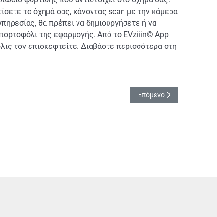
τίσετε το όχημά σας, κάνοντας scan με την κάμερα
υπηρεσίας, θα πρέπει να δημιουργήσετε ή να
πορτοφόλι της εφαρμογής. Από το EVziiin© App
μόλις τον επισκεφτείτε. Διαβάστε περισσότερα στη
Επόμενο άρθρο: Φιμέ Τζ
Επόμενο