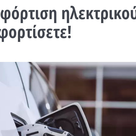
 φόρτιση ηλεκτρικο
φορτίσετε!