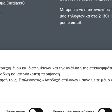
μα Carglass®
Μπορείτε να επικοινωνήσετ
p
μας τηλεφωνικά στο
213011
μέσω
email
.
εριεχομένου και διαφημίσεων και την ανάλυση της επισκεψιμότ
οναδική και απρόσκοπτη περιήγηση.
ησή τους. Επιλέγοντας «Αποδοχή επιλογών» συναινείτε μόνο 
© CARGLASS®, ERGOFIL SA
2026
ο αποτελούν σήματα κατατεθέντα της BELRON GROUP SCA. κα
Powered by
/idcs>
Στατιστικά
Εμπορικής προώθησης