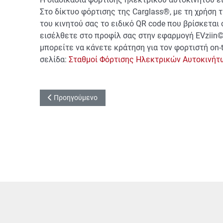
Στο δίκτυο φόρτισης της Carglass®, με τη χρήση 
του κινητού σας το ειδικό QR code που βρίσκεται
εισέλθετε στο προφίλ σας στην εφαρμογή EVziin©
μπορείτε να κάνετε κράτηση για τον φορτιστή on-
σελίδα:
Σταθμοί Φόρτισης Ηλεκτρικών Αυτοκινήτ
Προηγούμενο άρθρο: Ποια είναι η διαφορά μεταξύ temp
Προηγούμενο