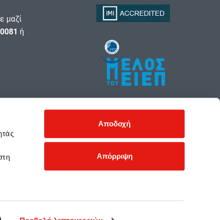
ε μαζί
0081
ή
Αποδοχή
ητάς
Απόρριψη
στη
ι των θυγατρικών εταιρειών.