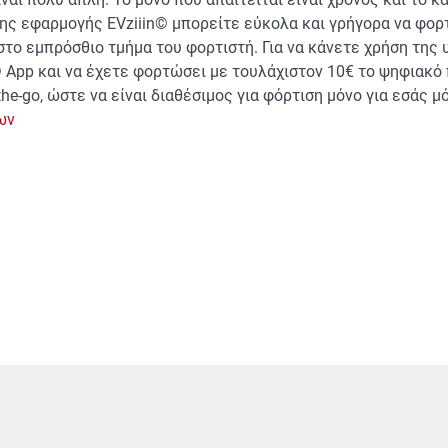
της εφαρμογής EVziiin© μπορείτε εύκολα και γρήγορα να φορ
 στο εμπρόσθιο τμήμα του φορτιστή. Για να κάνετε χρήση της 
 App και να έχετε φορτώσει με τουλάχιστον 10€ το ψηφιακό 
the-go, ώστε να είναι διαθέσιμος για φόρτιση μόνο για εσάς 
ων
ered και laminated κρυστάλλου;