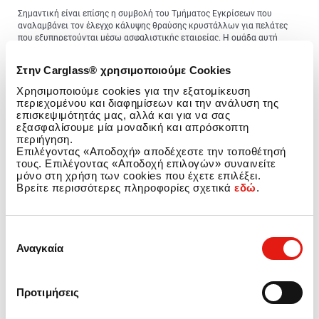
Σημαντική είναι επίσης η συμβολή του Τμήματος Εγκρίσεων που
αναλαμβάνει τον έλεγχο κάλυψης θραύσης κρυστάλλων για πελάτες
που εξυπηρετούνται μέσω ασφαλιστικής εταιρείας. Η ομάδα αυτή
βρίσκεται σε διαρκή επικοινωνία με τις ασφαλιστικές εταιρείες,
προσφέροντας ολοκληρωμένη πληροφόρηση για την εξέλιξη των
Στην Carglass® χρησιμοποιούμε Cookies
περιστατικών θραύσης των ασφαλισμένων.
Χρησιμοποιούμε cookies για την εξατομίκευση
Τέλος, το Τμήμα Service Recovery βρίσκεται στο τελευταίο στάδιο του
περιεχομένου και διαφημίσεων και την ανάλυση της
ταξιδιού του πελάτη στην Carglass® αφού διαχειρίζεται αιτήματα
επισκεψιμότητάς μας, αλλά και για να σας
πελατών ολοκληρωμένων εργασιών.
εξασφαλίσουμε μία μοναδική και απρόσκοπτη
περιήγηση.
Για την εύρυθμη λειτουργία του Κέντρου Εξυπηρέτησης Πελατών της
Επιλέγοντας «Αποδοχή» αποδέχεστε την τοποθέτησή
Carglass®, απαιτείται διαρκής εκπαίδευση, υποστήριξη, συντονισμός
τους. Επιλέγοντας «Αποδοχή επιλογών» συναινείτε
και αξιολόγηση των ομάδων, για να διατηρείται η ποιότητα των
μόνο στη χρήση των cookies που έχετε επιλέξει.
υπηρεσιών στο μέγιστο δυνατό επίπεδο.
Βρείτε περισσότερες πληροφορίες σχετικά
εδώ
.
Αναπτύσσουμε το αίσθημα Εμπιστοσύνης
Στην Carglass® με τη χρήση τεχνολογικών μέσων και τον απόλυτο
Επιλογή
συντονισμό, μειώνουμε διαρκώς τους χρόνους αναμονής. Οι έμπειροι
Αναγκαία
συγκατάθεσης
agents προσφέρουν ολιστική εμπειρία στους αυτοκινητιστές,
κλείνοντας ραντεβού από την πρώτη κιόλας επικοινωνία του πελάτη με
την εταιρεία. Οι οδηγοί παραμένουν πλήρως ενημερωμένοι για την
εξέλιξη του ραντεβού τους μέσω SMS ή Viber, ενώ τους παρέχεται
Προτιμήσεις
τηλεφωνικά όλη η πληροφόρηση σχετικά με τις ενέργειές τους, τα
έγγραφα που πρέπει να έχουν μαζί τους κατά το ραντεβού και τους