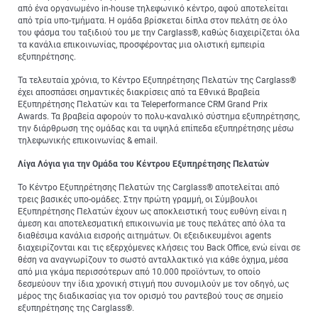
από ένα οργανωμένο in-house τηλεφωνικό κέντρο, αφού αποτελείται
από τρία υπο-τμήματα. Η ομάδα βρίσκεται δίπλα στον πελάτη σε όλο
του φάσμα του ταξιδιού του με την Carglass®, καθώς διαχειρίζεται όλα
τα κανάλια επικοινωνίας, προσφέροντας μια ολιστική εμπειρία
εξυπηρέτησης.
Τα τελευταία χρόνια, το Κέντρο Εξυπηρέτησης Πελατών της Carglass®
έχει αποσπάσει σημαντικές διακρίσεις από τα Εθνικά Βραβεία
Εξυπηρέτησης Πελατών και τα Teleperformance CRM Grand Prix
Awards. Τα βραβεία αφορούν το πολυ-καναλικό σύστημα εξυπηρέτησης,
την διάρθρωση της ομάδας και τα υψηλά επίπεδα εξυπηρέτησης μέσω
τηλεφωνικής επικοινωνίας & email.
Λίγα Λόγια για την Ομάδα του Κέντρου Εξυπηρέτησης Πελατών
Το Κέντρο Εξυπηρέτησης Πελατών της Carglass® αποτελείται από
τρεις βασικές υπο-ομάδες. Στην πρώτη γραμμή, οι Σύμβουλοι
Εξυπηρέτησης Πελατών έχουν ως αποκλειστική τους ευθύνη είναι η
άμεση και αποτελεσματική επικοινωνία με τους πελάτες από όλα τα
διαθέσιμα κανάλια εισροής αιτημάτων. Οι εξειδικευμένοι agents
διαχειρίζονται και τις εξερχόμενες κλήσεις του Back Office, ενώ είναι σε
θέση να αναγνωρίζουν το σωστό ανταλλακτικό για κάθε όχημα, μέσα
από μια γκάμα περισσότερων από 10.000 προϊόντων, το οποίο
δεσμεύουν την ίδια χρονική στιγμή που συνομιλούν με τον οδηγό, ως
μέρος της διαδικασίας για τον ορισμό του ραντεβού τους σε σημείο
εξυπηρέτησης της Carglass®.