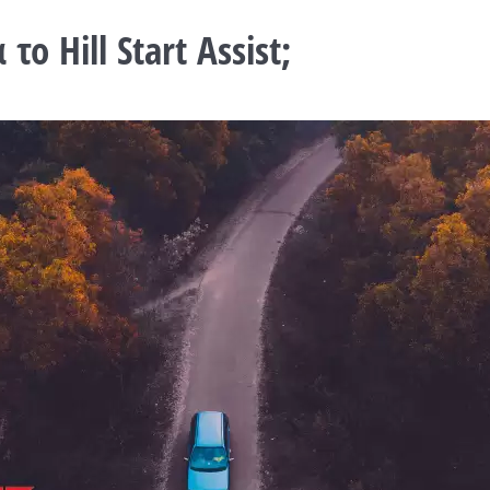
α το
Hill
Start
Assist;