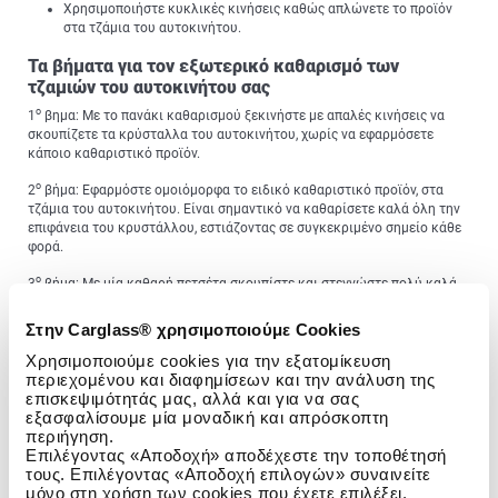
Χρησιμοποιήστε κυκλικές κινήσεις καθώς απλώνετε το προϊόν
στα τζάμια του αυτοκινήτου.
Τα βήματα για τον εξωτερικό καθαρισμό των
τζαμιών του αυτοκινήτου σας
ο
1
βημα: Με το πανάκι καθαρισμού ξεκινήστε με απαλές κινήσεις να
σκουπίζετε τα κρύσταλλα του αυτοκινήτου, χωρίς να εφαρμόσετε
κάποιο καθαριστικό προϊόν.
ο
2
βήμα: Εφαρμόστε ομοιόμορφα το ειδικό καθαριστικό προϊόν, στα
τζάμια του αυτοκινήτου. Είναι σημαντικό να καθαρίσετε καλά όλη την
επιφάνεια του κρυστάλλου, εστιάζοντας σε συγκεκριμένο σημείο κάθε
φορά.
ο
3
βήμα: Με μία καθαρή πετσέτα σκουπίστε και στεγνώστε πολύ καλά
τα τζάμια του αυτοκινήτου, ώστε να αφαιρεθεί όσο το δυνατόν
περισσότερη υγρασία.
Στην Carglass® χρησιμοποιούμε Cookies
Extra
tip
: Αφού ολοκληρώσετε και τον καθαρισμό του παρμπρίζ του
Χρησιμοποιούμε cookies για την εξατομίκευση
αυτοκινήτου, μην ξεχάσετε να προχωρήσετε και στον καθαρισμό των
περιεχομένου και διαφημίσεων και την ανάλυση της
υαλοκαθαριστήρων, ώστε να μην μεταφερθούν ακαθαρσίες με τη χρήση
επισκεψιμότητάς μας, αλλά και για να σας
τους.
εξασφαλίσουμε μία μοναδική και απρόσκοπτη
περιήγηση.
Τα βήματα για τον εσωτερικό καθαρισμό των
Επιλέγοντας «Αποδοχή» αποδέχεστε την τοποθέτησή
τζαμιών του αυτοκινήτου σας
τους. Επιλέγοντας «Αποδοχή επιλογών» συναινείτε
μόνο στη χρήση των cookies που έχετε επιλέξει.